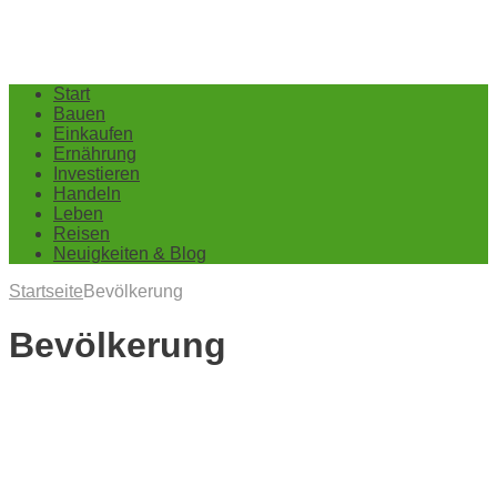
Start
Bauen
Einkaufen
Ernährung
Investieren
Handeln
Leben
Reisen
Neuigkeiten & Blog
Startseite
Bevölkerung
Bevölkerung