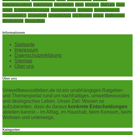
Naturbewusstsein
Naturschutz
Neuigkeiten
news
Nordsee
Olaf Lies
Ozon
reisen
Schlüssellebensraum
Seegraswiesen
shopping
Sonnenenergie
Troposphäre n
Umwelthilfe
Umweltschutz
Uni Bremen
urlaub
Wattenmeer
Windenergie
Ökolandbau
Informationen
Startseite
Impressum
Datenschutzerklärung
Sitemap
Über uns
Über uns
Umweltbewusstleben.de ist ein unabhängiges Ratgeber-
und Themenportal rund um nachhaltiges, umweltbewusstes
und ökologisches Leben. Unser Ziel: Wissen so
aufzubereiten, dass du daraus
konkrete Entscheidungen
ableiten kannst – im Alltag, im Haushalt, beim Konsum, beim
Wohnen und unterwegs.
Kategorien