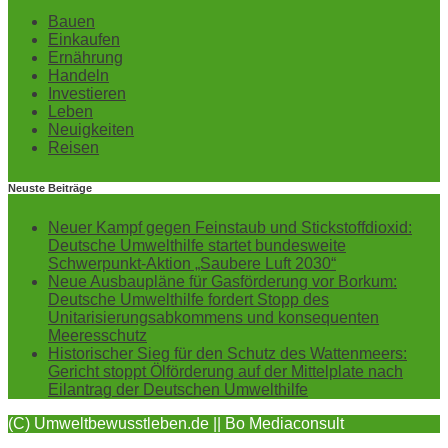
Bauen
Einkaufen
Ernährung
Handeln
Investieren
Leben
Neuigkeiten
Reisen
Neuste Beiträge
Neuer Kampf gegen Feinstaub und Stickstoffdioxid:
Deutsche Umwelthilfe startet bundesweite
Schwerpunkt-Aktion „Saubere Luft 2030“
Neue Ausbaupläne für Gasförderung vor Borkum:
Deutsche Umwelthilfe fordert Stopp des
Unitarisierungsabkommens und konsequenten
Meeresschutz
Historischer Sieg für den Schutz des Wattenmeers:
Gericht stoppt Ölförderung auf der Mittelplate nach
Eilantrag der Deutschen Umwelthilfe
(C) Umweltbewusstleben.de || Bo Mediaconsult