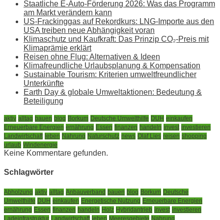
Staatliche E-Auto-Förderung 2026: Was das Programm
am Markt verändern kann
US-Frackinggas auf Rekordkurs: LNG-Importe aus den
USA treiben neue Abhängigkeit voran
Klimaschutz und Kaufkraft: Das Prinzip CO₂-Preis mit
Klimaprämie erklärt
Reisen ohne Flug: Alternativen & Ideen
Klimafreundliche Urlaubsplanung & Kompensation
Sustainable Tourism: Kriterien umweltfreundlicher
Unterkünfte
Earth Day & globale Umweltaktionen: Bedeutung &
Beteiligung
aktiv
alltag
bauen
blog
Borkum
Deutsche Umwelthilfe
DUH
einkaufen
Erneuerbare Energien
ernährung
Essen
finanzen
handeln
invest
investieren
Landwirtschaft
leben
Nahrung
Naturschutz
news
Olaf Lies
reisen
shopping
urlaub
Windenergie
Keine Kommentare gefunden.
Schlagwörter
Abholzung
aktiv
alltag
Anbauverband
bauen
blog
Borkum
Deutsche
Umwelthilfe
DUH
einkaufen
Energetische Nutzung
Erneuerbare Energien
ernährung
Essen
finanzen
handeln
Holz
Hybridantrieb
invest
investieren
Ladeinfrastruktur
Landwirtschaft
leben
Meeresgebiete
Nahrung