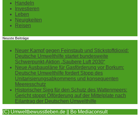
Handeln
Investieren
Leben
Neuigkeiten
Reisen
Neuste Beiträge
Neuer Kampf gegen Feinstaub und Stickstoffdioxid:
Deutsche Umwelthilfe startet bundesweite
Schwerpunkt-Aktion „Saubere Luft 2030“
Neue Ausbaupläne für Gasförderung vor Borkum:
Deutsche Umwelthilfe fordert Stopp des
Unitarisierungsabkommens und konsequenten
Meeresschutz
Historischer Sieg für den Schutz des Wattenmeers:
Gericht stoppt Ölförderung auf der Mittelplate nach
Eilantrag der Deutschen Umwelthilfe
(C) Umweltbewusstleben.de || Bo Mediaconsult