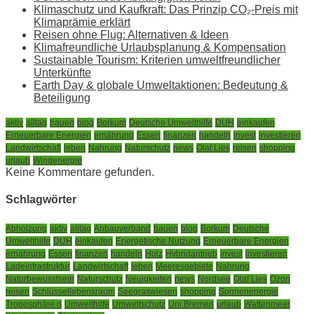
Klimaschutz und Kaufkraft: Das Prinzip CO₂-Preis mit
Klimaprämie erklärt
Reisen ohne Flug: Alternativen & Ideen
Klimafreundliche Urlaubsplanung & Kompensation
Sustainable Tourism: Kriterien umweltfreundlicher
Unterkünfte
Earth Day & globale Umweltaktionen: Bedeutung &
Beteiligung
aktiv
alltag
bauen
blog
Borkum
Deutsche Umwelthilfe
DUH
einkaufen
Erneuerbare Energien
ernährung
Essen
finanzen
handeln
invest
investieren
Landwirtschaft
leben
Nahrung
Naturschutz
news
Olaf Lies
reisen
shopping
urlaub
Windenergie
Keine Kommentare gefunden.
Schlagwörter
Abholzung
aktiv
alltag
Anbauverband
bauen
blog
Borkum
Deutsche
Umwelthilfe
DUH
einkaufen
Energetische Nutzung
Erneuerbare Energien
ernährung
Essen
finanzen
handeln
Holz
Hybridantrieb
invest
investieren
Ladeinfrastruktur
Landwirtschaft
leben
Meeresgebiete
Nahrung
Naturbewusstsein
Naturschutz
Neuigkeiten
news
Nordsee
Olaf Lies
Ozon
reisen
Schlüssellebensraum
Seegraswiesen
shopping
Sonnenenergie
Troposphäre n
Umwelthilfe
Umweltschutz
Uni Bremen
urlaub
Wattenmeer