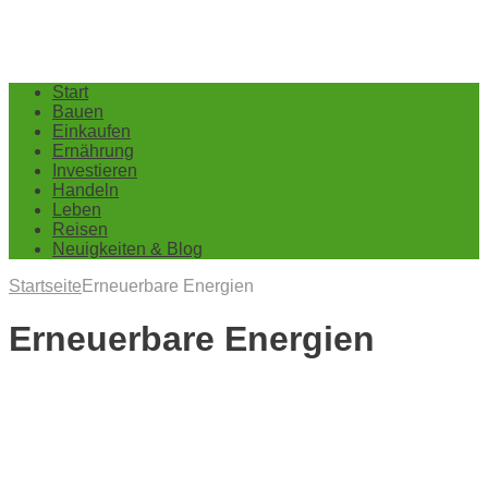
Start
Bauen
Einkaufen
Ernährung
Investieren
Handeln
Leben
Reisen
Neuigkeiten & Blog
Startseite
Erneuerbare Energien
Erneuerbare Energien