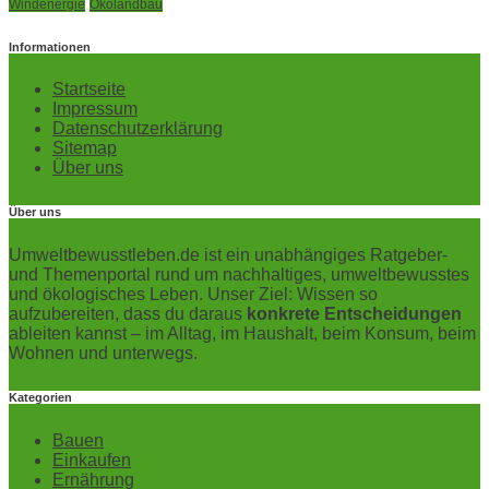
Windenergie
Ökolandbau
Informationen
Startseite
Impressum
Datenschutzerklärung
Sitemap
Über uns
Über uns
Umweltbewusstleben.de ist ein unabhängiges Ratgeber-
und Themenportal rund um nachhaltiges, umweltbewusstes
und ökologisches Leben. Unser Ziel: Wissen so
aufzubereiten, dass du daraus
konkrete Entscheidungen
ableiten kannst – im Alltag, im Haushalt, beim Konsum, beim
Wohnen und unterwegs.
Kategorien
Bauen
Einkaufen
Ernährung