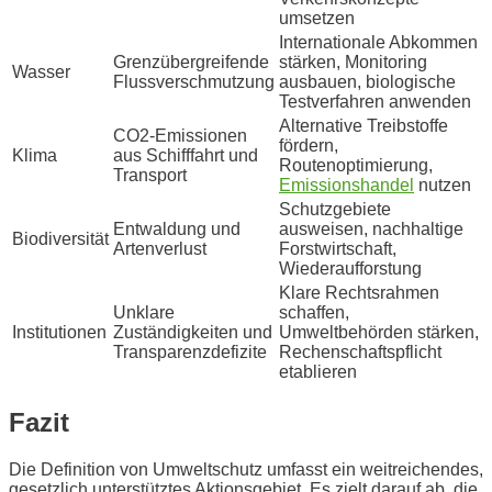
umsetzen
Internationale Abkommen
Grenzübergreifende
stärken, Monitoring
Wasser
Flussverschmutzung
ausbauen, biologische
Testverfahren anwenden
Alternative Treibstoffe
CO2-Emissionen
fördern,
Klima
aus Schifffahrt und
Routenoptimierung,
Transport
Emissionshandel
nutzen
Schutzgebiete
Entwaldung und
ausweisen, nachhaltige
Biodiversität
Artenverlust
Forstwirtschaft,
Wiederaufforstung
Klare Rechtsrahmen
Unklare
schaffen,
Institutionen
Zuständigkeiten und
Umweltbehörden stärken,
Transparenzdefizite
Rechenschaftspflicht
etablieren
Fazit
Die Definition von Umweltschutz umfasst ein weitreichendes,
gesetzlich unterstütztes Aktionsgebiet. Es zielt darauf ab, die