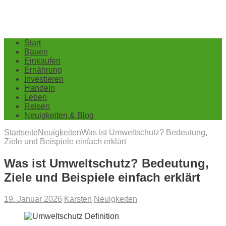
Start
Bauen
Einkaufen
Ernährung
Investieren
Handeln
Leben
Reisen
Neuigkeiten & Blog
Startseite
Neuigkeiten
Was ist Umweltschutz? Bedeutung,
Ziele und Beispiele einfach erklärt
Was ist Umweltschutz? Bedeutung,
Ziele und Beispiele einfach erklärt
19. Januar 2026
Karsten
Neuigkeiten