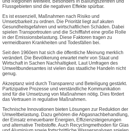
und Regionen weltweit. Besonders in Ballungszentren und
Flussgebieten sind die negativen Effekte spürbar.
Es ist essenziell, Maßnahmen nach Risiko und
Umsetzbarkeit zu ordnen. Die Priorität liegt auf akuten
Gesundheitsgefahren und wirtschaftlichen Schäden. Dabei
spielen Transportrouten und die Schifffahrt eine große Rolle
in der Emissionsbelastung. Diese Faktoren tragen zu
vermeidbaren Krankheiten und Todesfällen bei.
Seit den 1960ern hat sich die öffentliche Meinung merklich
verändert. Die Bevölkerung erwartet mehr von Staat und
Wirtschaft in Sachen Nachhaltigkeit. Laut Umfragen des
Umweltbundesamtes ist vielen das staatliche Handeln nicht
genug.
Akzeptanz wird durch Transparenz und Beteiligung gestärkt.
Partizipative Prozesse und verständliche Kommunikation
sind für die Umsetzung von Maßnahmen nötig. Dies fördert
das Vertrauen in regulative Maßnahmen.
Technische Innovationen bieten Lösungen zur Reduktion der
Umweltbelastung. Dazu gehören die Abgasnachbehandlung,
der Einsatz erneuerbarer Energien, Effizienzsteigerungen
und alternative Treibstoffe. Auch Recyclingmethoden für Glas
und Aluminium sowie fortschrittliche Wasseranalysen spielen