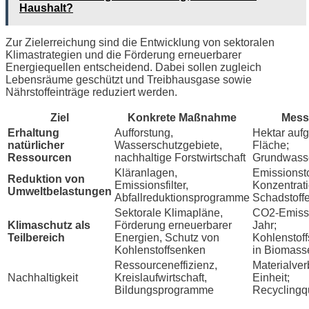
Haushalt?
Zur Zielerreichung sind die Entwicklung von sektoralen
Klimastrategien und die Förderung erneuerbarer
Energiequellen entscheidend. Dabei sollen zugleich
Lebensräume geschützt und Treibhausgase sowie
Nährstoffeinträge reduziert werden.
Ziel
Konkrete Maßnahme
Mess
Erhaltung
Aufforstung,
Hektar aufg
natürlicher
Wasserschutzgebiete,
Fläche;
Ressourcen
nachhaltige Forstwirtschaft
Grundwass
Kläranlagen,
Emissionst
Reduktion von
Emissionsfilter,
Konzentrat
Umweltbelastungen
Abfallreduktionsprogramme
Schadstoff
Sektorale Klimapläne,
CO2-Emiss
Klimaschutz als
Förderung erneuerbarer
Jahr;
Teilbereich
Energien, Schutz von
Kohlenstof
Kohlenstoffsenken
in Biomass
Ressourceneffizienz,
Materialver
Nachhaltigkeit
Kreislaufwirtschaft,
Einheit;
Bildungsprogramme
Recyclingq