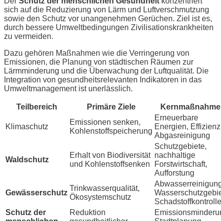
Der
Schutz der menschlichen Gesundheit
konzentriert
sich auf die Reduzierung von Lärm und Luftverschmutzung
sowie den Schutz vor unangenehmen Gerüchen. Ziel ist es,
durch bessere Umweltbedingungen Zivilisationskrankheiten
zu vermeiden.
Dazu gehören Maßnahmen wie die Verringerung von
Emissionen, die Planung von städtischen Räumen zur
Lärmminderung und die Überwachung der Luftqualität. Die
Integration von gesundheitsrelevanten Indikatoren in das
Umweltmanagement ist unerlässlich.
Teilbereich
Primäre Ziele
Kernmaßnahme
Erneuerbare
Emissionen senken,
Klimaschutz
Energien, Effizienz
Kohlenstoffspeicherung
Abgasreinigung
Schutzgebiete,
Erhalt von Biodiversität
nachhaltige
Waldschutz
und Kohlenstoffsenken
Forstwirtschaft,
Aufforstung
Abwasserreinigung
Trinkwasserqualität,
Gewässerschutz
Wasserschutzgebie
Ökosystemschutz
Schadstoffkontroll
Schutz der
Reduktion
Emissionsminderu